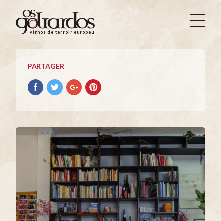
Os
Goliardos
vinhos de terroir europeus
-
Vinhos
de
PARTAGER
Terroir
Europeus
Partager
Partager
Partager
Partager
avec
avec
avec
avec
facebook
Twitter
Google+
Pinterest