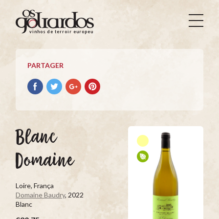
Os
Goliardos
vinhos de terroir europeus
-
Vinhos
de
PARTAGER
Terroir
Europeus
Partager
Partager
Partager
Partager
avec
avec
avec
avec
facebook
Twitter
Google+
Pinterest
Blanc
Domaine
Loire, França
Domaine Baudry
, 2022
Blanc