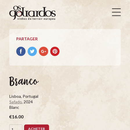
Os
Goliardos
vinhos de terroir europeus
-
Vinhos
de
PARTAGER
Terroir
Europeus
Partager
Partager
Partager
Partager
avec
avec
avec
avec
facebook
Twitter
Google+
Pinterest
Branco
Lisboa, Portugal
Safado
, 2024
Blanc
€16.00
ACHETER