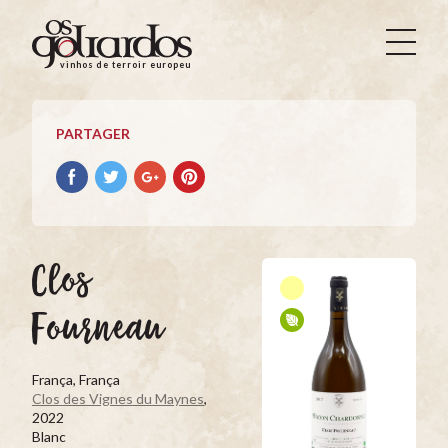
Os
Goliardos
vinhos de terroir europeus
-
Vinhos
de
PARTAGER
Terroir
Europeus
Partager
Partager
Partager
Partager
avec
avec
avec
avec
facebook
Twitter
Google+
Pinterest
Clos
Fourneau
França, França
Clos des Vignes du Maynes
,
2022
Blanc