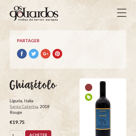
Os
Goliardos
vinhos de terroir europeus
-
Vinhos
de
PARTAGER
Terroir
Europeus
Partager
Partager
Partager
Partager
avec
avec
avec
avec
facebook
Twitter
Google+
Pinterest
Ghiarétolo
Liguria, Italia
Santa Caterina
, 2018
Rouge
€19.75
ACHETER