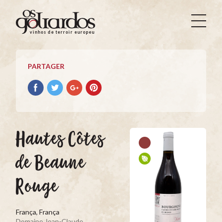
Os
Goliardos
vinhos de terroir europeus
-
Vinhos
de
PARTAGER
Terroir
Europeus
Partager
Partager
Partager
Partager
avec
avec
avec
avec
facebook
Twitter
Google+
Pinterest
Hautes Côtes
de Beaune
Rouge
França, França
Domaine Jean-Claude