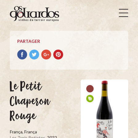
Os
Goliardos
vinhos de terroir europeus
-
Vinhos
de
PARTAGER
Terroir
Europeus
Partager
Partager
Partager
Partager
avec
avec
avec
avec
facebook
Twitter
Google+
Pinterest
Le Petit
Chaperon
Rouge
França, França
Les Trois Petiotes
, 2022