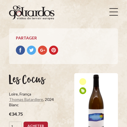
Os
Goliardos
vinhos de terroir europeus
-
Vinhos
de
PARTAGER
Terroir
Europeus
Partager
Partager
Partager
Partager
avec
avec
avec
avec
facebook
Twitter
Google+
Pinterest
Les Cocus
Loire, França
Thomas Batardiere
, 2024
Blanc
€34.75
ACHETER