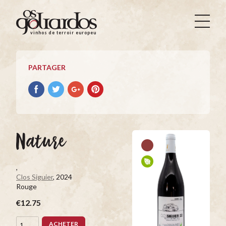
Os
Goliardos
vinhos de terroir europeus
-
Vinhos
de
PARTAGER
Terroir
Europeus
Partager
Partager
Partager
Partager
avec
avec
avec
avec
facebook
Twitter
Google+
Pinterest
Nature
,
Clos Siguier
, 2024
Rouge
€12.75
ACHETER