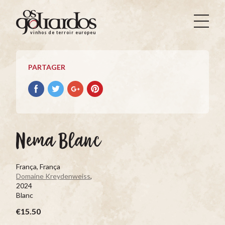
Os
Goliardos
vinhos de terroir europeus
-
Vinhos
de
PARTAGER
Terroir
Europeus
Partager
Partager
Partager
Partager
avec
avec
avec
avec
facebook
Twitter
Google+
Pinterest
Nema Blanc
França, França
Domaine Kreydenweiss
,
2024
Blanc
€15.50