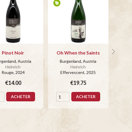
Pinot Noir
Oh When the Saints
Le
rgenland, Austria
Burgenland, Austria
Heinrich
Heinrich
Bur
Rouge
, 2024
Effervescent
, 2025
€14.00
€19.75
ACHETER
ACHETER