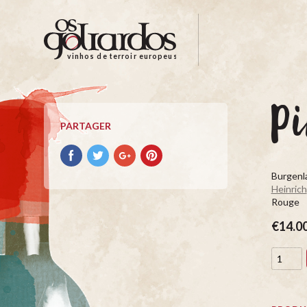
Os
Goliardos
-
vinhos de terroir europeus
Vinhos
de
Terroir
Pi
Europeus
PARTAGER
Partager
Partager
Partager
Partager
avec
avec
avec
avec
Burgenla
facebook
Twitter
Google+
Pinterest
Heinrich
Rouge
€14.0