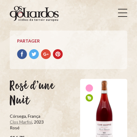
Os
Goliardos
vinhos de terroir europeus
-
Vinhos
de
PARTAGER
Terroir
Europeus
Partager
Partager
Partager
Partager
avec
avec
avec
avec
facebook
Twitter
Google+
Pinterest
Rosé d’une
Nuit
Córsega, França
Clos Marfisi
, 2023
Rosé