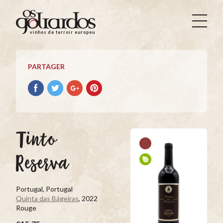
Os
Goliardos
vinhos de terroir europeus
-
Vinhos
de
PARTAGER
Terroir
Europeus
Partager
Partager
Partager
Partager
avec
avec
avec
avec
facebook
Twitter
Google+
Pinterest
Tinto
Reserva
Portugal, Portugal
Quinta das Bágeiras
, 2022
Rouge