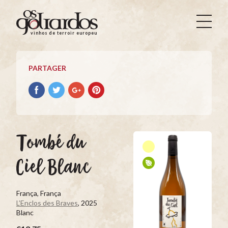
Os
Goliardos
vinhos de terroir europeus
-
Vinhos
de
PARTAGER
Terroir
Europeus
Partager
Partager
Partager
Partager
avec
avec
avec
avec
facebook
Twitter
Google+
Pinterest
Tombé du
Ciel Blanc
França, França
L’Enclos des Braves
, 2025
Blanc