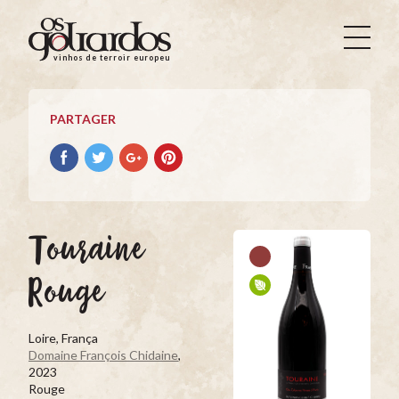
Os
Goliardos
vinhos de terroir europeus
-
Vinhos
de
PARTAGER
Terroir
Europeus
Partager
Partager
Partager
Partager
avec
avec
avec
avec
facebook
Twitter
Google+
Pinterest
Touraine
Rouge
Loire, França
Domaine François Chidaine
,
2023
Rouge