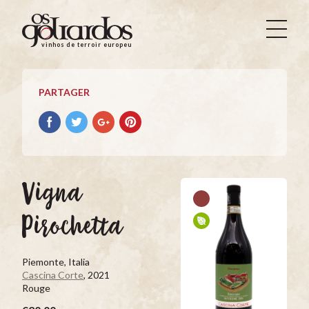
Os
Goliardos
vinhos de terroir europeus
-
Vinhos
de
PARTAGER
Terroir
Europeus
Partager
Partager
Partager
Partager
avec
avec
avec
avec
facebook
Twitter
Google+
Pinterest
Vigna
Pirochetta
Piemonte, Italia
Cascina Corte
, 2021
Rouge