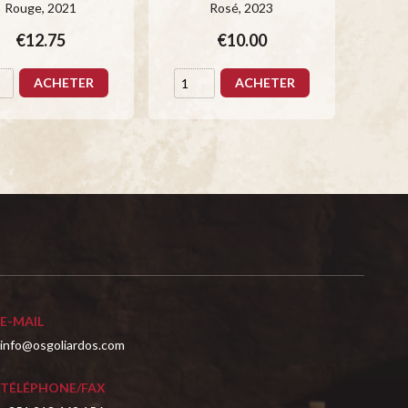
Rouge
, 2021
Rosé
, 2023
Ro
€12.75
€10.00
ACHETER
ACHETER
E-MAIL
info@osgoliardos.com
TÉLÉPHONE/FAX