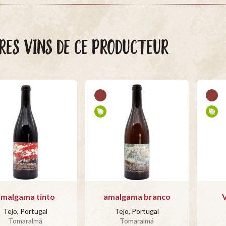
RES VINS DE CE PRODUCTEUR
malgama tinto
amalgama branco
V
Tejo, Portugal
Tejo, Portugal
Tomaralmá
Tomaralmá