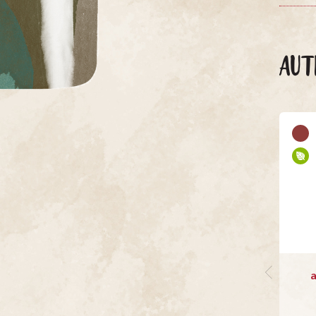
AUT
a