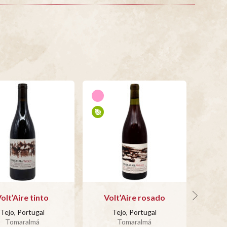
olt’Aire tinto
Volt’Aire rosado
C
Tejo, Portugal
Tejo, Portugal
Tomaralmá
Tomaralmá