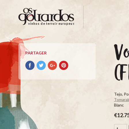
Os
Goliardos
-
vinhos de terroir europeus
Vinhos
de
Terroir
Vo
Europeus
PARTAGER
Partager
Partager
Partager
Partager
(F
avec
avec
avec
avec
facebook
Twitter
Google+
Pinterest
Tejo, Po
Tomara
Blanc
€12.7