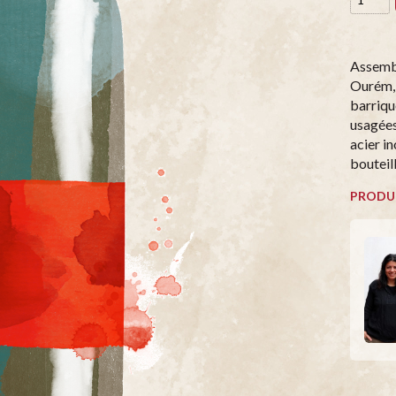
Assembl
Ourém, 
barriqu
usagées 
acier i
bouteill
PRODU