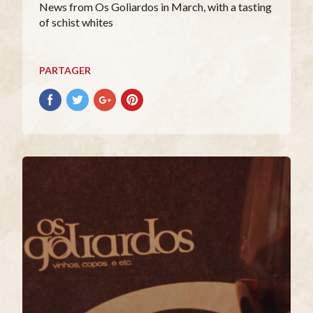
News from Os Goliardos in March, with a tasting
of schist whites
PARTAGER
Partager
Partager
Partager
Partager
avec
avec
avec
avec
facebook
Twitter
Google+
Pinterest