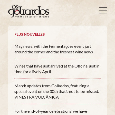
Os
Goliardos
vinhos de terroir europeus
-
Vinhos
de
PLUS NOUVELLES
Terroir
Europeus
May news, with the Fermentações event just
around the corner and the freshest wine news
Wines that have just arrived at the Oficina, just in
time for a lively April
March updates from Goliardos, featuring a
special event on the 30th that’s not to be missed:
VINESTRA VULCÂNICA
For the end-of-year celebrations, we have