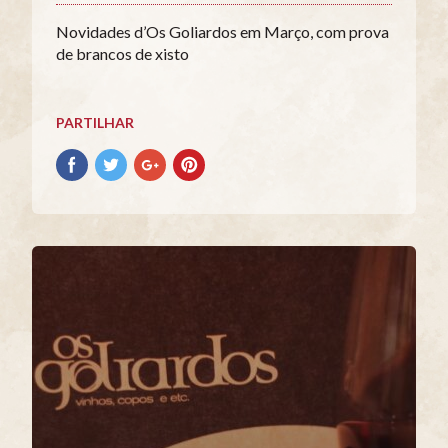
Novidades d’Os Goliardos em Março, com prova
de brancos de xisto
PARTILHAR
Partilhar
Partilhar
Partilhar
Partilhar
no
no
no
no
Facebook
Twitter
Google+
Pinterest