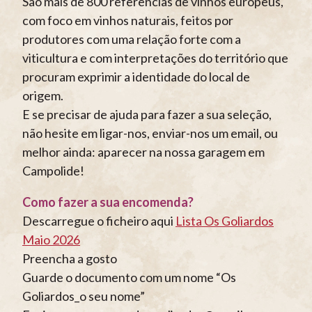
São mais de 800 referências de vinhos europeus,
com foco em vinhos naturais, feitos por
produtores com uma relação forte com a
viticultura e com interpretações do território que
procuram exprimir a identidade do local de
origem.
E se precisar de ajuda para fazer a sua seleção,
não hesite em ligar-nos, enviar-nos um email, ou
melhor ainda: aparecer na nossa garagem em
Campolide!
Como fazer a sua encomenda?
Descarregue o ficheiro aqui
Lista Os Goliardos
Maio 2026
Preencha a gosto
Guarde o documento com um nome “Os
Goliardos_o seu nome”