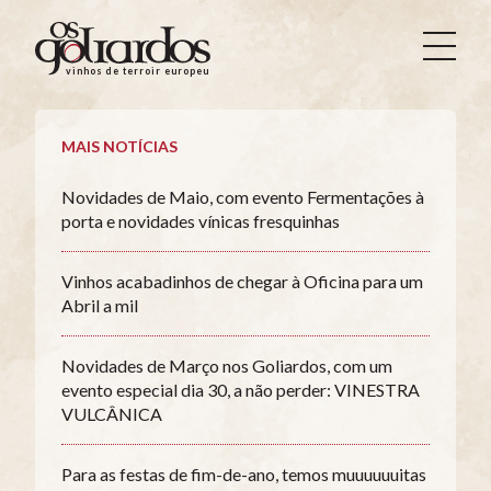
Os
Goliardos
vinhos de terroir europeus
-
Vinhos
de
MAIS NOTÍCIAS
Terroir
Europeus
Novidades de Maio, com evento Fermentações à
porta e novidades vínicas fresquinhas
Vinhos acabadinhos de chegar à Oficina para um
Abril a mil
Novidades de Março nos Goliardos, com um
evento especial dia 30, a não perder: VINESTRA
VULCÂNICA
Para as festas de fim-de-ano, temos muuuuuuitas