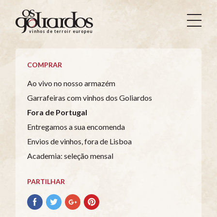
Os
Goliardos
vinhos de terroir europeus
-
Vinhos
de
COMPRAR
Terroir
Europeus
Ao vivo no nosso armazém
Garrafeiras com vinhos dos Goliardos
Fora de Portugal
Entregamos a sua encomenda
Envios de vinhos, fora de Lisboa
Academia: seleção mensal
PARTILHAR
Partilhar
Partilhar
Partilhar
Partilhar
no
no
no
no