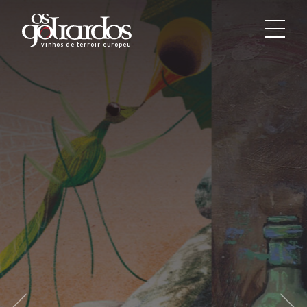
Os
Goliardos
vinhos de terroir europeus
-
Vinhos
de
Terroir
Europeus