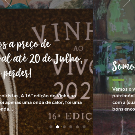
Somos Goliardos
Vemos o vinho como parte da cultura e
património, fruto da relação de cada produtor
com a (sua) terra, numa celebração festiva dos
bons encontros.