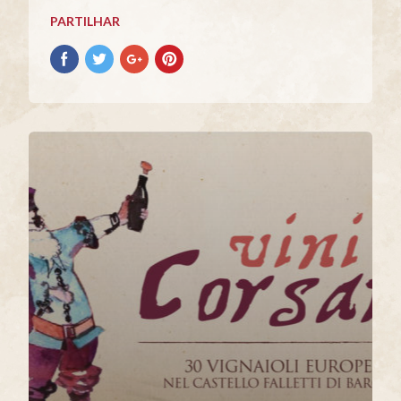
PARTILHAR
Partilhar
Partilhar
Partilhar
Partilhar
no
no
no
no
Facebook
Twitter
Google+
Pinterest