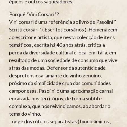
épicos e outros saqueadores.
Porquê “Vini Corsari “?
Vini corsari é uma referência ao livro de Pasolini ”
Scritti corsari ” ( Escritos corsários ). Homenagem
ao escritor e artista, que nesta colecção de itens
temáticos , escrita há 40 anos atrás, critica a
perda da diversidade cultural e local em Itália, em
resultado de uma sociedade de consumo que vive
atrás das modas. Defensor da autenticidade
despretensiosa, amante de vinho genuíno,
próximo da simplicidade crua das comunidades
camponesas, Pasolini é uma aproximação carnal
enraizada nos territórios, de forma subtil e
complexa, que nós reivindicamos, ao abordar o
tema do vinho.
Longe dos rótulos separatistas ( biodinâmicos ,