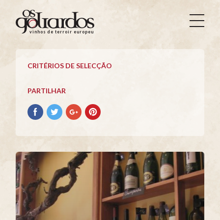
Os
Goliardos
vinhos de terroir europeus
-
Vinhos
de
CRITÉRIOS DE SELECÇÃO
Terroir
Europeus
PARTILHAR
Partilhar
Partilhar
Partilhar
Partilhar
no
no
no
no
Facebook
Twitter
Google+
Pinterest