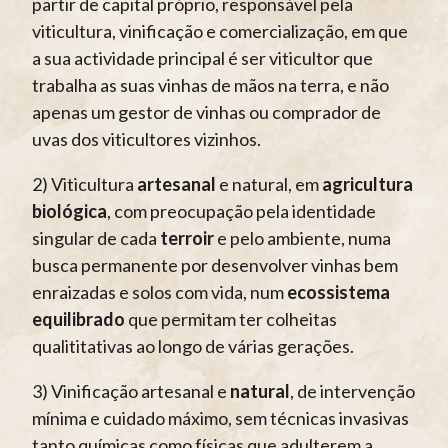
partir de capital próprio, responsável pela
viticultura, vinificação e comercialização, em que
a sua actividade principal é ser viticultor que
trabalha as suas vinhas de mãos na terra, e não
apenas um gestor de vinhas ou comprador de
uvas dos viticultores vizinhos.
2) Viticultura
artesanal
e natural, em
agricultura
biológica
, com preocupação pela identidade
singular de cada
terroir
e pelo ambiente, numa
busca permanente por desenvolver vinhas bem
enraizadas e solos com vida, num
ecossistema
equilibrado
que permitam ter colheitas
qualititativas ao longo de várias gerações.
3) Vinificação artesanal e
natural
, de intervenção
mínima e cuidado máximo, sem técnicas invasivas
tanto químicas como físicas que adulterem a