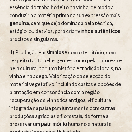
essência do trabalho feito na vinha, de modo a
conduzir a a matéria prima na sua expressão mais
genuína
, sem que seja dominada pela técnica,
estágio, ou desvios, para criar
vinhos autênticos
,
precisos e singulares.
4) Produção em
simbiose
com o território, com
respeito tanto pelas gentes como pela natureza e
pela cultura, por uma história e tradição locais, na
vinha e na adega. Valorização da selecção do
material vegetativo, incluindo castas e opções de
plantação em consonância com a região,
recuperação de vinhedos antigos, viticultura
integrada na paisagem juntamente com outras
produções agrícolas e florestais, de forma a
preservar um
património
humano e natural e
produzir vinhos com
tipicidade
.