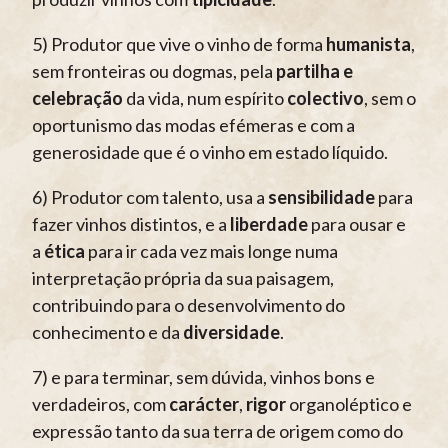
5) Produtor que vive o vinho de forma
humanista
,
sem fronteiras ou dogmas, pela
partilha e
celebração
da vida, num espírito
colectivo
, sem o
oportunismo das modas efémeras e com a
generosidade que é o vinho em estado líquido.
6) Produtor com talento, usa a
sensibilidade
para
fazer vinhos distintos, e a
liberdade
para ousar e
a
ética
para ir cada vez mais longe numa
interpretação própria da sua paisagem,
contribuindo para o desenvolvimento do
conhecimento e da
diversidade
.
7) e para terminar, sem dúvida, vinhos bons e
verdadeiros, com
carácter
,
rigor
organoléptico e
expressão tanto da sua terra de origem como do