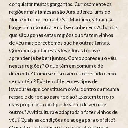
conquistar muitas gargantas. Curiosamente as
regiões mais famosas são Jura e Jerez, uma do
Norte interior, outra do Sul Marítimo, situam-se
longe uma da outra, e mal se conhecem. Achamos
que são apenas estas regiões que fazem vinhos
de véu mas percebemos que há outras tantas.
Queremos juntar estas leveduras todas e
aprender (e beber) juntos. Como apareceu o véu
nestas regiões? O que têm em comum e de
diferente? Como se cria o véu e sobretudo como
se mantém? Existem diferentes tipos de
leveduras que constituem o véu dentro da mesma
região e de região para região? Existem terroirs
mais propícios a um tipo de vinho de véu que
outros? A viticultura é adaptada a fazer vinhos de
véu? Quais as condições de adega para o efeito?
O que faz a diferença para vinhos de véu mais