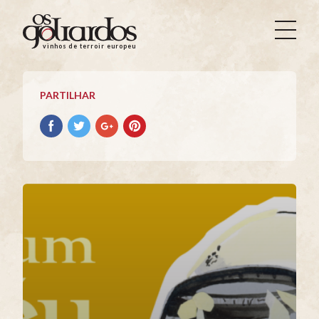
Os
Goliardos
vinhos de terroir europeus
-
Vinhos
de
PARTILHAR
Terroir
Europeus
Partilhar
Partilhar
Partilhar
Partilhar
no
no
no
no
Facebook
Twitter
Google+
Pinterest