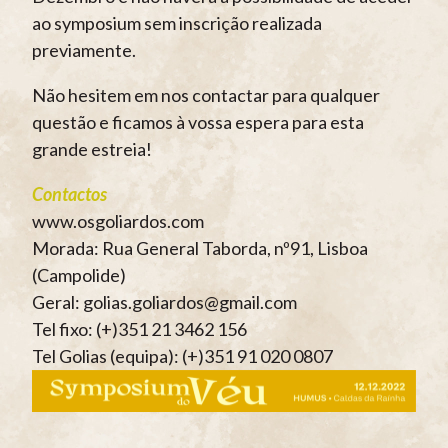
ao symposium sem inscrição realizada
previamente.
Não hesitem em nos contactar para qualquer
questão e ficamos à vossa espera para esta
grande estreia!
Contactos
www.osgoliardos.com
Morada: Rua General Taborda, nº91, Lisboa
(Campolide)
Geral: golias.goliardos@gmail.com
Tel fixo: (+)351 21 3462 156
Tel Golias (equipa): (+)351 91 020 0807