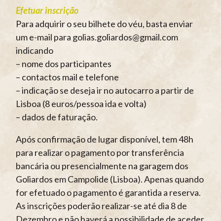
Efetuar inscrição
Para adquirir o seu bilhete do véu, basta enviar
um e-mail para golias.goliardos@gmail.com
indicando
– nome dos participantes
– contactos mail e telefone
– indicação se deseja ir no autocarro a partir de
Lisboa (8 euros/pessoa ida e volta)
– dados de faturação.
Após confirmação de lugar disponível, tem 48h
para realizar o pagamento por transferência
bancária ou presencialmente na garagem dos
Goliardos em Campolide (Lisboa). Apenas quando
for efetuado o pagamento é garantida a reserva.
As inscrições poderão realizar-se até dia 8 de
Dezembro e não haverá a possibilidade de aceder