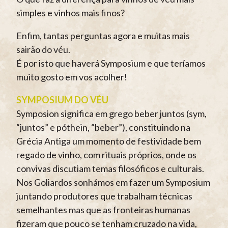
simples e vinhos mais finos?
Enfim, tantas perguntas agora e muitas mais
sairão do véu.
É por isto que haverá Symposium e que teríamos
muito gosto em vos acolher!
SYMPOSIUM DO VÉU
Symposion significa em grego beber juntos (sym,
“juntos” e póthein, “beber”), constituindo na
Grécia Antiga um momento de festividade bem
regado de vinho, com rituais próprios, onde os
convivas discutiam temas filosóficos e culturais.
Nos Goliardos sonhámos em fazer um Symposium
juntando produtores que trabalham técnicas
semelhantes mas que as fronteiras humanas
fizeram que pouco se tenham cruzado na vida,