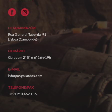
Facebook
LOJA/ARMAZÉM
Rua General Taborda, 91
Lisboa (Campolide)
HORÁRIO
Garagem 2ª 5ª e 6ª 16h-19h
E-MAIL
info@osgoliardos.com
TELEFONE/FAX
+351 213 462 156