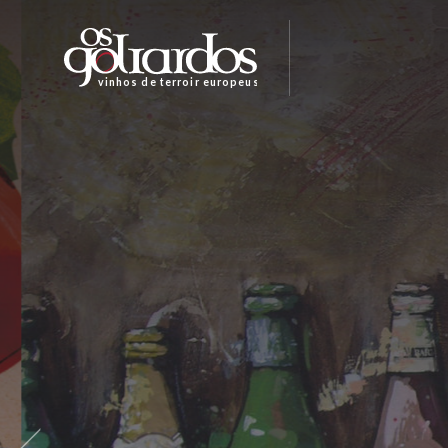
Os
Goliardos
-
vinhos de terroir europeus
Vinhos
de
Terroir
Europeus