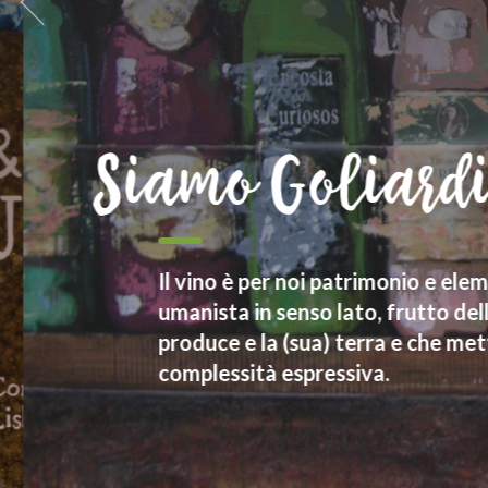
Siamo Goliardi
Il vino è per noi patrimonio e elemen
umanista in senso lato, frutto della r
produce e la (sua) terra e che mette 
complessità espressiva.