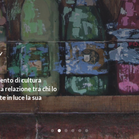
to di cultura
elazione tra chi lo
in luce la sua