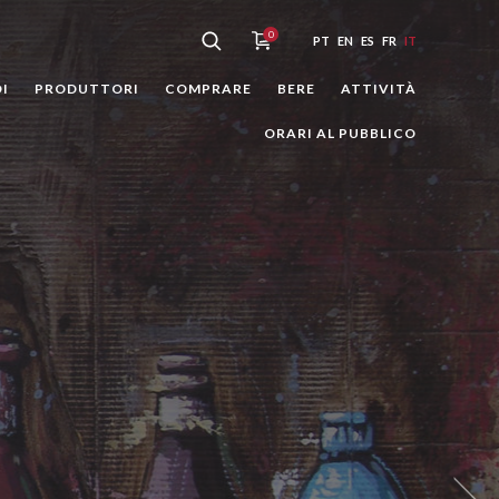
0
PT
EN
ES
FR
IT
I
PRODUTTORI
COMPRARE
BERE
ATTIVITÀ
ORARI AL PUBBLICO