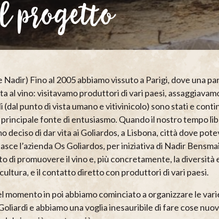
Il progetto
a e Nadir) Fino al 2005 abbiamo vissuto a Parigi, dove una 
ta al vino: visitavamo produttori di vari paesi, assaggiavam
i (dal punto di vista umano e vitivinicolo) sono stati e cont
 principale fonte di entusiasmo. Quando il nostro tempo libe
 deciso di dar vita ai Goliardos, a Lisbona, città dove poteva
asce l’azienda Os Goliardos, per iniziativa di Nadir Bensma
to di promuovere il vino e, più concretamente, la diversità 
icultura, e il contatto diretto con produttori di vari paesi.
l momento in poi abbiamo cominciato a organizzare le varie 
Goliardi e abbiamo una voglia inesauribile di fare cose nuo