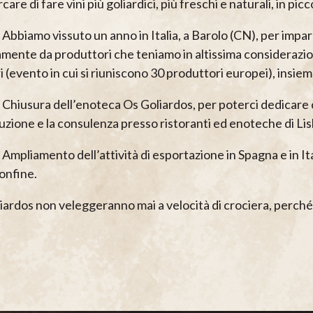
care di fare vini più goliardici, più freschi e naturali, in pic
Abbiamo vissuto un anno in Italia, a Barolo (CN), per imparar
amente da produttori che teniamo in altissima considerazion
 (evento in cui si riuniscono 30 produttori europei), insieme
 Chiusura dell’enoteca Os Goliardos, per poterci dedicare c
buzione e la consulenza presso ristoranti ed enoteche di Li
Ampliamento dell’attività di esportazione in Spagna e in Ital
confine.
iardos non veleggeranno mai a velocità di crociera, perché 