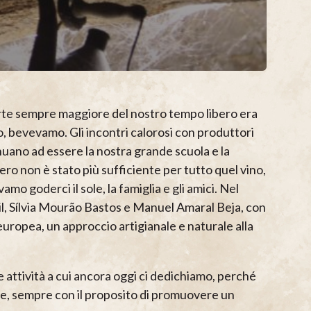
parte sempre maggiore del nostro tempo libero era
o, bevevamo. Gli incontri calorosi con produttori
inuano ad essere la nostra grande scuola e la
ro non è stato più sufficiente per tutto quel vino,
mo goderci il sole, la famiglia e gli amici. Nel
il, Sílvia Mourão Bastos e Manuel Amaral Beja, con
europea, un approccio artigianale e naturale alla
attività a cui ancora oggi ci dedichiamo, perché
ve, sempre con il proposito di promuovere un