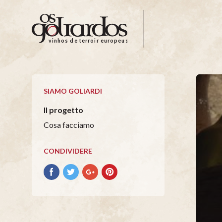
Os
Goliardos
-
vinhos de terroir europeus
Vinhos
de
Terroir
Europeus
SIAMO GOLIARDI
Il progetto
Cosa facciamo
CONDIVIDERE
Condividere
Condividere
Condividere
Condividere
su
su
su
su
facebook
Twitter
Google+
Pinterest