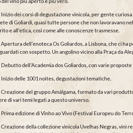
del vino più aperto e più vero.
 Inizio dei corsi di degustazione vinicola, per gente curios
ete di Goliardi, quasi tutte persone che non lavoravano nel
irito e all’etica, così come alle conoscenze trasmesse.
Apertura dell’enoteca Os Goliardos, a Lisbona, che ci ha pe
guardati con sospetto. Un angolino vicino alla Praça da Ale
 Debutto dell’Academia dos Goliardos, con varie proposte me
 Inizio delle 1001 noites, degustazioni tematiche.
 Creazione del gruppo Amálgama, formato da vari produttori 
re di vari temi legati a questo universo.
 Prima edizione di Vinho ao Vivo (Festival Europeu do Terro
Creazione della collezione vinicola Uvelhas Negras, vini rea