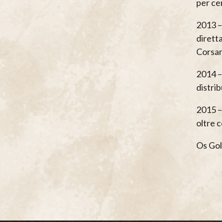
per cer
2013 – 
dirett
Corsari
2014 –
distri
2015 – 
oltre 
Os Gol