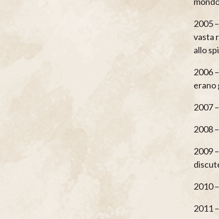
mondo 
2005 –
vasta r
allo sp
2006 – 
erano 
2007 –
2008 –
2009 –
discute
2010 –
2011 – 