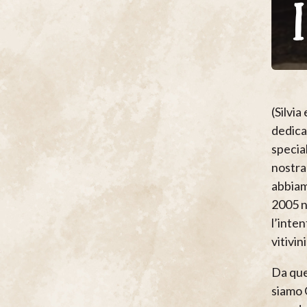
(Silvi
dedica
special
nostra
abbiamo
2005 n
l’inten
vitivin
Da que
siamo 