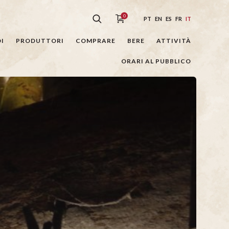
0
PT
EN
ES
FR
IT
I
PRODUTTORI
COMPRARE
BERE
ATTIVITÀ
ORARI AL PUBBLICO