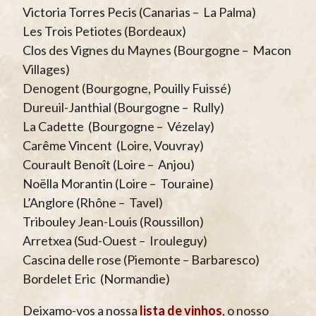
Victoria Torres Pecis (Canarias – La Palma)
Les Trois Petiotes (Bordeaux)
Clos des Vignes du Maynes (Bourgogne – Macon
Villages)
Denogent (Bourgogne, Pouilly Fuissé)
Dureuil-Janthial (Bourgogne – Rully)
La Cadette (Bourgogne – Vézelay)
Carême Vincent (Loire, Vouvray)
Courault Benoît (Loire – Anjou)
Noëlla Morantin (Loire – Touraine)
L’Anglore (Rhône – Tavel)
Tribouley Jean-Louis (Roussillon)
Arretxea (Sud-Ouest – Irouleguy)
Cascina delle rose (Piemonte – Barbaresco)
Bordelet Eric (Normandie)
Deixamo-vos a nossa
lista de vinhos
, o nosso