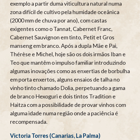
exemplo a partir duma viticultura natural numa
zona difícil de cultivo pela humidade oceânica
(2000 mm de chuva por ano), com castas
exigentes como o Tannat, Cabernet Franc,
Cabernet Sauvignon em tinto, Petit et Gros
manseng em branco. Após a dupla Mãe e Pai,
Thérèse e Michel, hoje são os dois irmãos Iban e
Teo que mantêm o impulso familiar introduzindo
algumas inovações como as enxertias de borbulha
em porta enxertos, alguns ensaios de talha no
vinho tinto chamado Dolia, perpetuando a gama
de branco Hexoguri e dois tintos Tradition e
Haitza com a possibilidade de provar vinhos com
alguma idade numa região onde a paciência é
recompensada.
Victoria Torres (Canarias, La Palma)