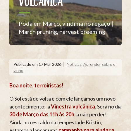
VULCÂNICA
Poda em Março, vindima no regaço |
March pruning, harvest breeming
Publicado em
17 Mar 2026
Notícias
,
Aprender sobre o
vinho
Boa noite, terroiristas!
O Sol está de volta e com ele lançamos um novo
acontecimento: a
Vinestra vulcânica
. Será no dia
30 de Março das 11h às 20h
, a não perder!
Ainda no rescaldo da tempestade Kristin,
estamos a lançar uma
campanha para ajudar a