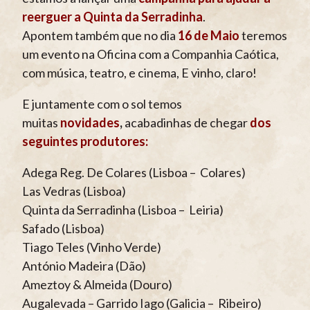
reerguer a Quinta da Serradinha
.
Apontem também que no dia
16 de Maio
teremos
um evento na Oficina com a Companhia Caótica,
com música, teatro, e cinema, E vinho, claro!
E juntamente com o sol temos
muitas
novidades
,
acabadinhas de chegar
dos
seguintes produtores:
Adega Reg. De Colares (Lisboa – Colares)
Las Vedras (Lisboa)
Quinta da Serradinha (Lisboa – Leiria)
Safado (Lisboa)
Tiago Teles (Vinho Verde)
António Madeira (Dão)
Ameztoy & Almeida (Douro)
Augalevada – Garrido Iago (Galicia – Ribeiro)