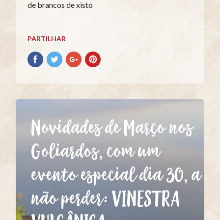
de brancos de xisto
PARTILHAR
Partilhar
Partilhar
Partilhar
Partilhar
no
no
no
no
Facebook
Twitter
Google+
Pinterest
Novidades de Março nos
Goliardos, com um
evento especial dia 30, a
não perder: VINESTRA