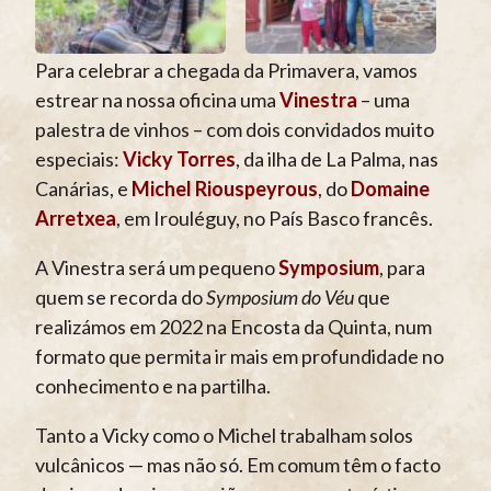
Para celebrar a chegada da Primavera, vamos
estrear na nossa oficina uma
Vinestra
– uma
palestra de vinhos – com dois convidados muito
especiais:
Vicky Torres
, da ilha de La Palma, nas
Canárias, e
Michel Riouspeyrous
, do
Domaine
Arretxea
, em Irouléguy, no País Basco francês.
A Vinestra será um pequeno
Symposium
, para
quem se recorda do
Symposium do Véu
que
realizámos em 2022 na Encosta da Quinta, num
formato que permita ir mais em profundidade no
conhecimento e na partilha.
Tanto a Vicky como o Michel trabalham solos
vulcânicos — mas não só. Em comum têm o facto