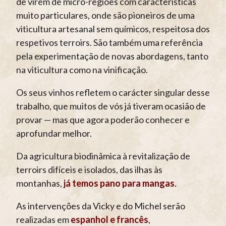
de virem de micro-regiões com características
muito particulares, onde são pioneiros de uma
viticultura artesanal sem químicos, respeitosa dos
respetivos terroirs. São também uma referência
pela experimentação de novas abordagens, tanto
na viticultura como na vinificação.
Os seus vinhos refletem o carácter singular desse
trabalho, que muitos de vós já tiveram ocasião de
provar — mas que agora poderão conhecer e
aprofundar melhor.
Da agricultura biodinâmica à revitalização de
terroirs difíceis e isolados, das ilhas às
montanhas,
já temos pano para mangas
.
As intervenções da Vicky e do Michel serão
realizadas em
espanhol e francês
,