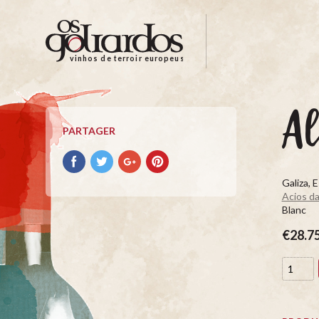
Os
Goliardos
-
vinhos de terroir europeus
Vinhos
de
Terroir
A
Europeus
PARTAGER
Partager
Partager
Partager
Partager
avec
avec
avec
avec
Galiza, 
facebook
Twitter
Google+
Pinterest
Acios da
Blanc
€28.7