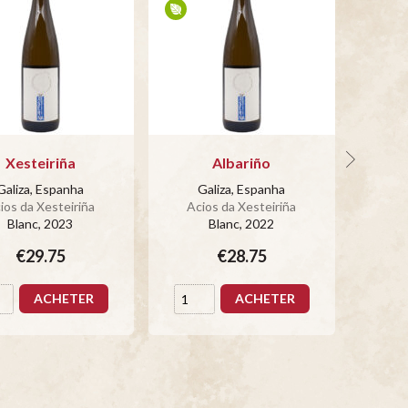
Xesteiriña
Albariño
Galiza, Espanha
Galiza, Espanha
G
ios da Xesteiriña
Acios da Xesteiriña
Aci
Blanc
, 2023
Blanc
, 2022
€29.75
€28.75
ACHETER
ACHETER