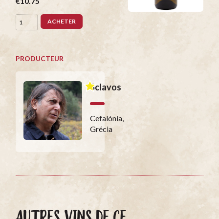
€10.75
ACHETER
PRODUCTEUR
Sclavos
Cefalónia,
Grécia
AUTRES VINS DE CE