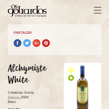
Os
Goliardos
vinhos de terroir europeus
-
Vinhos
de
PARTAGER
Terroir
Europeus
Partager
Partager
Partager
Partager
avec
avec
avec
avec
facebook
Twitter
Google+
Pinterest
Alchymiste
White
Cefalónia, Grécia
Sclavos
, 2024
Blanc