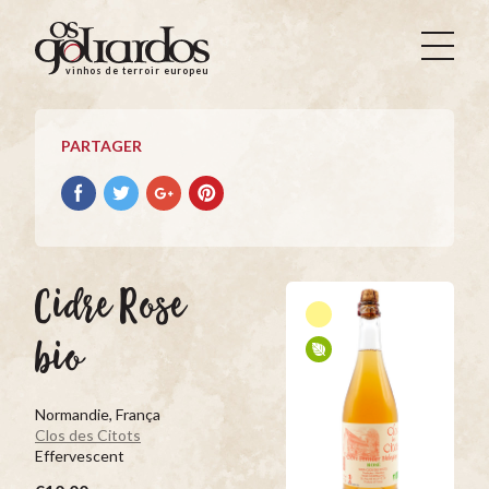
Os
Goliardos
vinhos de terroir europeus
-
Vinhos
de
PARTAGER
Terroir
Europeus
Partager
Partager
Partager
Partager
avec
avec
avec
avec
facebook
Twitter
Google+
Pinterest
Cidre Rose
bio
Normandie, França
Clos des Citots
Effervescent