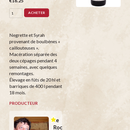
€16.25
ACHETER
Negrette et Syrah
provenant de boulbènes «
caillouteuses ».
Macération séparée des
deux cépages pendant 4
semaines, avec quelques
remontages.
Élevage en fûts de 20 hl et
barriques de 400 l pendant
18 mois.
PRODUCTEUR
Le
Roc