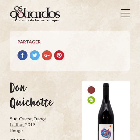
Os
Goliardos
vinhos de terroir europeus
-
Vinhos
de
PARTAGER
Terroir
Europeus
Partager
Partager
Partager
Partager
avec
avec
avec
avec
facebook
Twitter
Google+
Pinterest
Don
Quichotte
Sud-Ouest, França
Le Roc
, 2019
Rouge