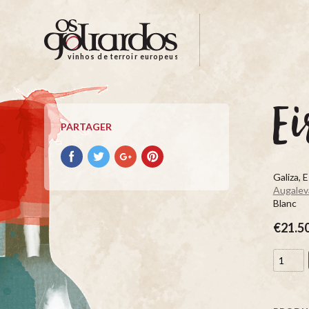
Os
Goliardos
-
vinhos de terroir europeus
Vinhos
de
Terroir
Ei
Europeus
PARTAGER
Partager
Partager
Partager
Partager
avec
avec
avec
avec
Galiza, 
facebook
Twitter
Google+
Pinterest
Augalev
Blanc
€21.5