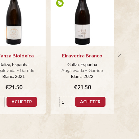
ianza Biolóxica
Eiravedra Branco
Galiza, Espanha
Galiza, Espanha
G
alevada – Garrido
Augalevada – Garrido
Auga
Blanc
, 2021
Blanc
, 2022
€21.50
€21.50
ACHETER
ACHETER