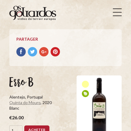
Os
Goliardos
vinhos de terroir europeus
-
Vinhos
de
PARTAGER
Terroir
Europeus
Partager
Partager
Partager
Partager
avec
avec
avec
avec
facebook
Twitter
Google+
Pinterest
Erro B
Alentejo, Portugal
Quinta do Mouro
, 2020
Blanc
€26.00
ACHETER