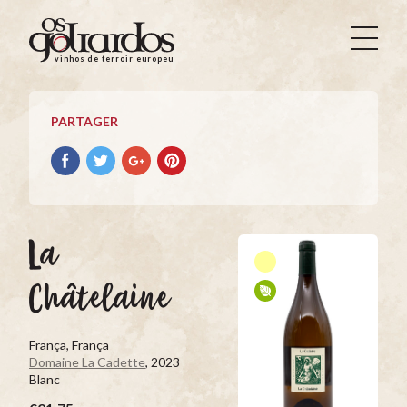
Os
Goliardos
vinhos de terroir europeus
-
Vinhos
de
PARTAGER
Terroir
Europeus
Partager
Partager
Partager
Partager
avec
avec
avec
avec
facebook
Twitter
Google+
Pinterest
La
Châtelaine
França, França
Domaine La Cadette
, 2023
Blanc