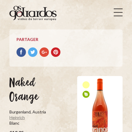
Os
Goliardos
vinhos de terroir europeus
-
Vinhos
de
PARTAGER
Terroir
Europeus
Partager
Partager
Partager
Partager
avec
avec
avec
avec
facebook
Twitter
Google+
Pinterest
Naked
Orange
Burgenland, Austria
Heinrich
Blanc