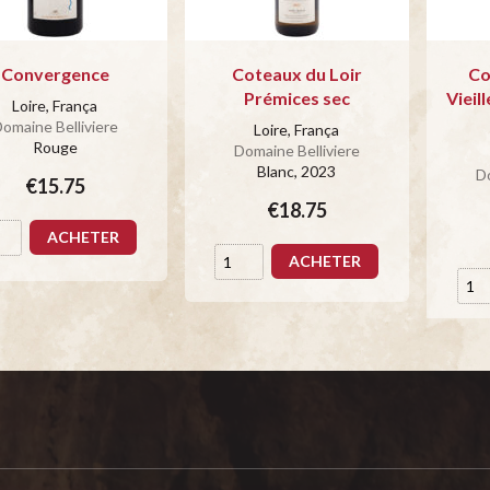
Convergence
Coteaux du Loir
Co
Prémices sec
Vieil
Loire, França
omaine Belliviere
Loire, França
Rouge
Domaine Belliviere
Blanc
, 2023
Do
€15.75
€18.75
ACHETER
ACHETER