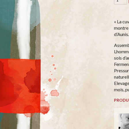
« La cu
montre 
d’Aunis.
Assembl
Lhomme 
sols d’a
Ferment
Pressur
naturel
Elevage
mois, p
PRODU