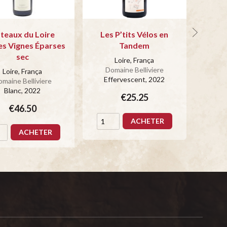
teaux du Loire
Les P’tits Vélos en
Hom
les Vignes Éparses
Tandem
sec
Loire, França
Domaine Belliviere
Do
Loire, França
Effervescent
, 2022
maine Belliviere
Blanc
, 2022
€25.25
€46.50
ACHETER
ACHETER