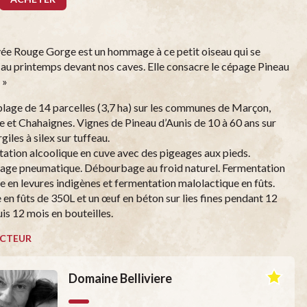
vée Rouge Gorge est un hommage à ce petit oiseau qui se
au printemps devant nos caves. Elle consacre le cépage Pineau
 »
age de 14 parcelles (3,7 ha) sur les communes de Marçon,
et Chahaignes. Vignes de Pineau d’Aunis de 10 à 60 ans sur
rgiles à silex sur tuffeau.
ation alcoolique en cuve avec des pigeages aux pieds.
age pneumatique. Débourbage au froid naturel. Fermentation
le en levures indigènes et fermentation malolactique en fûts.
 en fûts de 350L et un œuf en béton sur lies fines pendant 12
uis 12 mois en bouteilles.
CTEUR
Domaine Belliviere