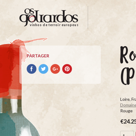
Os
Goliardos
-
vinhos de terroir europeus
Vinhos
de
Terroir
R
Europeus
PARTAGER
Partager
Partager
Partager
Partager
(P
avec
avec
avec
avec
facebook
Twitter
Google+
Pinterest
Loire, F
Domaine 
Rouge
€24.2