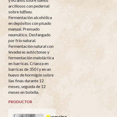
y 60 años sobre suelos
arcillosos con pedernal
sobre
tuffeau
.
Fermentación alcohólica
en depósitos con pisado
manual. Prensado
neumático. Desfangado
por frío natural.
Fermentación natural con
levaduras autóctonas y
fermentación maloláctica
en barricas. Crianza en
barricas de 350 l y en un
huevo de hormigón sobre
lías finas durante 12
meses, seguida de 12
meses en botella.
PRODUCTOR