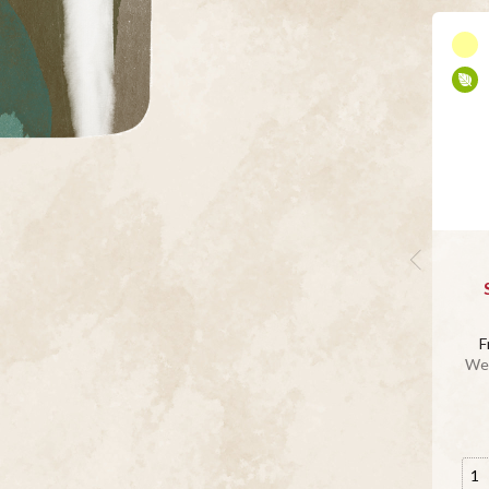
F
Wei