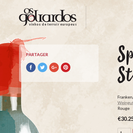
Os
Goliardos
-
vinhos de terroir europeus
Vinhos
de
Terroir
S
Europeus
PARTAGER
Partager
Partager
Partager
Partager
St
avec
avec
avec
avec
facebook
Twitter
Google+
Pinterest
Franken
Weingut
Rouge
€30.2