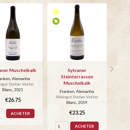
aner Muschelkalk
Sylvaner
Sp
Steinterrassen
St
anken, Alemanha
Muschelkalk
gut Stefan Vetter
Fr
Blanc
, 2021
Wein
Franken, Alemanha
Weingut Stefan Vetter
€26.75
Blanc
, 2019
€23.25
ACHETER
ACHETER