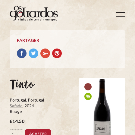
Os
Goliardos
vinhos de terroir europeus
-
Vinhos
de
PARTAGER
Terroir
Europeus
Partager
Partager
Partager
Partager
avec
avec
avec
avec
facebook
Twitter
Google+
Pinterest
Tinto
Portugal, Portugal
Safado
, 2024
Rouge
€14.50
ACHETER