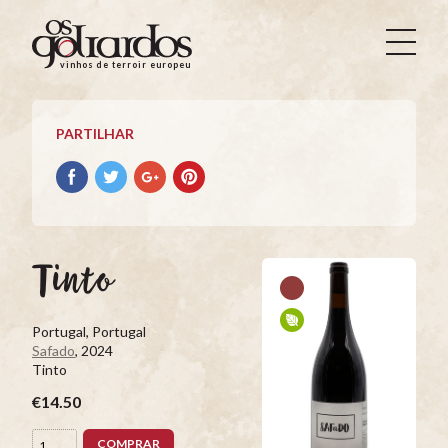
Os
Goliardos
vinhos de terroir europeus
-
Vinhos
de
PARTILHAR
Terroir
Europeus
Partilhar
Partilhar
Partilhar
Partilhar
no
no
no
no
Facebook
Twitter
Google+
Pinterest
Tinto
Portugal, Portugal
Safado
, 2024
Tinto
€14.50
COMPRAR