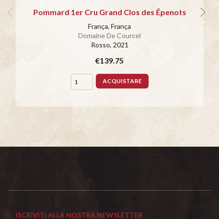
Pommard 1er Cru Grand Clos des Épenots
França, França
Domaine De Courcel
Rosso
, 2021
€139.75
ACQUISTARE
ISCRIVITI ALLA NOSTRA NEWSLETTER