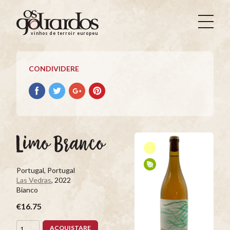
Os
Goliardos
vinhos de terroir europeus
-
Vinhos
de
CONDIVIDERE
Terroir
Europeus
Condividere
Condividere
Condividere
Condividere
su
su
su
su
facebook
Twitter
Google+
Pinterest
Limo Branco
Portugal, Portugal
Las Vedras
, 2022
Bianco
€16.75
ACQUISTARE