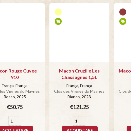
con Rouge Cuvee
Macon Cruzille Les
Macon
910
Chassagnes 1,5L
França, França
França, França
des Vignes du Maynes
Clos des Vignes du Maynes
Clos d
Rosso
, 2025
Bianco
, 2023
€50.75
€121.25
ACQUISTARE
ACQUISTARE