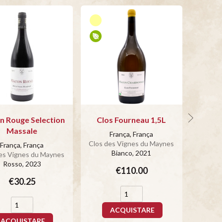
 Rouge Selection
Clos Fourneau 1,5L
Massale
França, França
Clos des Vignes du Maynes
Clos d
França, França
Bianco
, 2021
es Vignes du Maynes
Rosso
, 2023
€110.00
€30.25
ACQUISTARE
ACQUISTARE