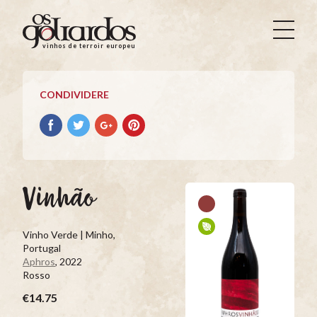
Os
Goliardos
vinhos de terroir europeus
-
Vinhos
de
CONDIVIDERE
Terroir
Europeus
Condividere
Condividere
Condividere
Condividere
su
su
su
su
facebook
Twitter
Google+
Pinterest
Vinhão
Vinho Verde | Minho,
Portugal
Aphros
, 2022
Rosso
€14.75