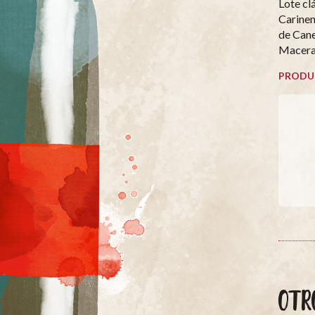
Lote cl
Carinen
de Cane
Macerad
PRODU
OTR