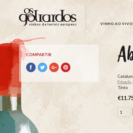
Os
Goliardos
-
VINHO AO VIVO
vinhos de terroir europeus
Vinhos
de
Terroir
Ab
Europeus
COMPARTIR
Compartir
Compartir
Compartir
Compartir
con
con
con
con
Catalun
facebook
Twitter
Google+
Pinterest
Frisach
,
Tinto
€11.7