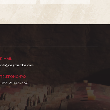
E-MAIL
info@osgoliardos.com
TELÉFONO/FAX
+351 213 462 156