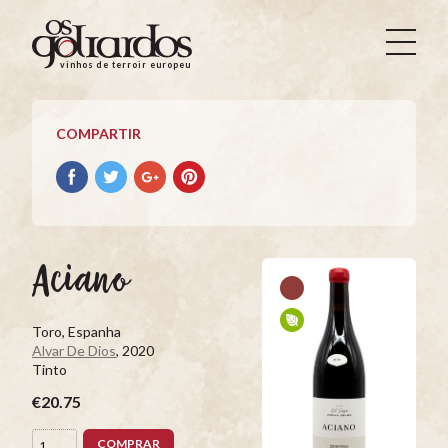
Os
Goliardos
vinhos de terroir europeus
-
Vinhos
de
COMPARTIR
Terroir
Europeus
Compartir
Compartir
Compartir
Compartir
con
con
con
con
facebook
Twitter
Google+
Pinterest
Aciano
Toro, Espanha
Alvar De Dios
, 2020
Tinto
€20.75
COMPRAR