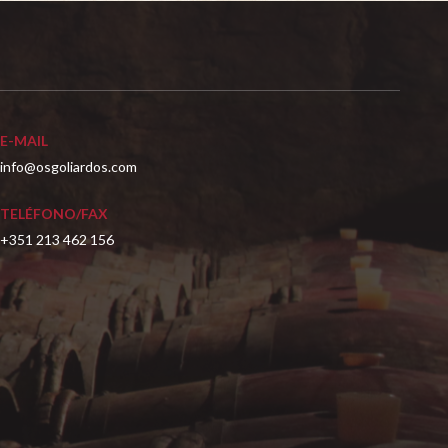
E-MAIL
info@osgoliardos.com
TELÉFONO/FAX
+351 213 462 156