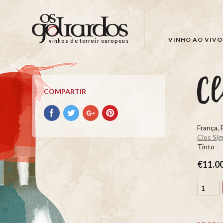
Os
Goliardos
-
VINHO AO VIVO
vinhos de terroir europeus
Vinhos
de
Terroir
Cl
Europeus
COMPARTIR
Compartir
Compartir
Compartir
Compartir
con
con
con
con
França, 
facebook
Twitter
Google+
Pinterest
Clos Sig
Tinto
€11.0