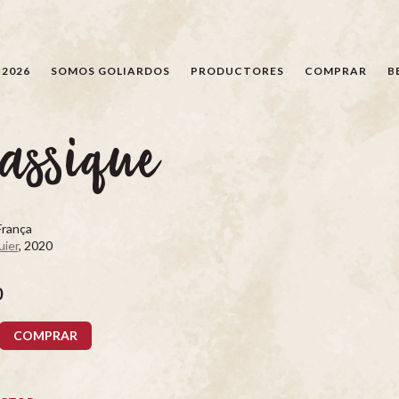
BÚSQUEDA
 2026
SOMOS GOLIARDOS
PRODUCTORES
COMPRAR
B
assique
França
uier
, 2020
0
COMPRAR