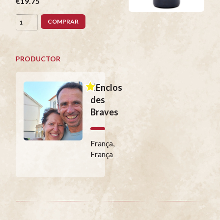
€19.75
COMPRAR
PRODUCTOR
L’Enclos
des
Braves
França,
França