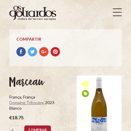
Os
Goliardos
vinhos de terroir europeus
-
Vinhos
de
COMPARTIR
Terroir
Europeus
Compartir
Compartir
Compartir
Compartir
con
con
con
con
facebook
Twitter
Google+
Pinterest
Marceau
França, França
Domaine Tribouley
, 2023
Blanco
€18.75
COMPRAR