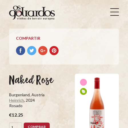
Os
Goliardos
vinhos de terroir europeus
-
Vinhos
de
COMPARTIR
Terroir
Europeus
Compartir
Compartir
Compartir
Compartir
con
con
con
con
facebook
Twitter
Google+
Pinterest
Naked Rose
Burgenland, Austria
Heinrich
, 2024
Rosado
€12.25
COMPRAR